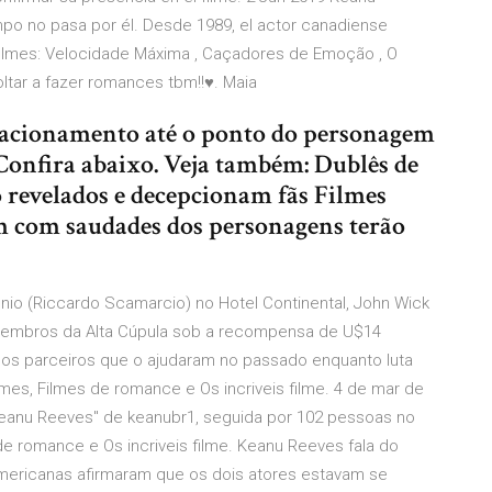
mpo no pasa por él. Desde 1989, el actor canadiense
 filmes: Velocidade Máxima , Caçadores de Emoção , O
oltar a fazer romances tbm!!♥️. Maia
elacionamento até o ponto do personagem
Confira abaixo. Veja também: Dublês de
o revelados e decepcionam fãs Filmes
am com saudades dos personagens terão
nio (Riccardo Scamarcio) no Hotel Continental, John Wick
membros da Alta Cúpula sob a recompensa de U$14
igos parceiros que o ajudaram no passado enquanto luta
lmes, Filmes de romance e Os incriveis filme. 4 de mar de
Keanu Reeves" de keanubr1, seguida por 102 pessoas no
 de romance e Os incriveis filme. Keanu Reeves fala do
mericanas afirmaram que os dois atores estavam se