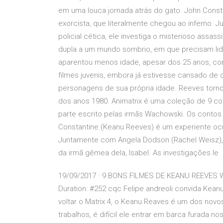
em uma louca jornada atrás do gato. John Const
exorcista, que literalmente chegou ao inferno.
policial cética, ele investiga o misterioso assas
dupla a um mundo sombrio, em que precisam l
aparentou menos idade, apesar dos 25 anos, co
filmes juvenis, embora já estivesse cansado de o
personagens de sua própria idade. Reeves torno
dos anos 1980. Animatrix é uma coleção de 9 c
parte escrito pelas irmãs Wachowski. Os conto
Constantine (Keanu Reeves) é um experiente ocul
Juntamente com Angela Dodson (Rachel Weisz), um
da irmã gêmea dela, Isabel. As investigações le
19/09/2017 · 9 BONS FILMES DE KEANU REEVES W
Duration: #252 cqc Felipe andreoli convida Kean
voltar o Matrix 4, o Keanu Reaves é um dos nov
trabalhos, é difícil ele entrar em barca furada 