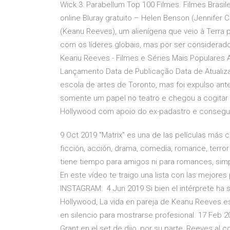
Wick 3: Parabellum Top 100 Filmes. Filmes Brasil
online Bluray gratuito – Helen Benson (Jennifer
(Keanu Reeves), um alienígena que veio à Terra p
com os líderes globais, mas por ser considerado
Keanu Reeves - Filmes e Séries Mais Populares A
Lançamento Data de Publicação Data de Atualiz
escola de artes de Toronto, mas foi expulso ant
somente um papel no teatro e chegou a cogitar e
Hollywood com apoio do ex-padastro e consegui
9 Oct 2019 "Matrix" es una de las películas más
ficción, acción, drama, comedia, romance, terro
tiene tiempo para amigos ni para romances, simp
En este vídeo te traigo una lista con las mejore
INSTAGRAM: 4 Jun 2019 Si bien el intérprete ha
Hollywood, La vida en pareja de Keanu Reeves e
en silencio para mostrarse profesional. 17 Feb 2
Grant en el set de dijo, por su parte, Reeves al 