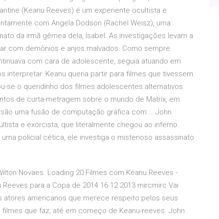
antine (Keanu Reeves) é um experiente ocultista e
 Juntamente com Angela Dodson (Rachel Weisz), uma
sinato da irmã gêmea dela, Isabel. As investigações levam a
idar com demônios e anjos malvados. Como sempre
ntinuava com cara de adolescente, seguia atuando em
s interpretar. Keanu queria partir para filmes que tivessem
u-se o queridinho dos filmes adolescentes alternativos
ontos de curta-metragem sobre o mundo de Matrix, em
s são uma fusão de computação gráfica com … John
tista e exorcista, que literalmente chegou ao inferno.
a policial cética, ele investiga o misterioso assassinato
ilton Novaes. Loading 20 Filmes com Keanu Reeves -
u Reeves para a Copa de 2014 16 12 2013 mircmirc Vai
os atores americanos que merece respeito pelos seus
nos filmes que faz, até em começo de Keanu-reeves. John