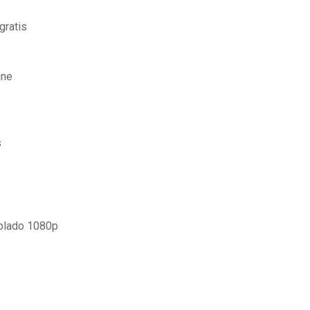
gratis
ine
s
ublado 1080p