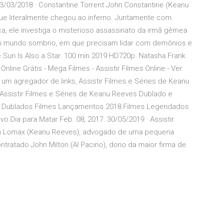
3/03/2018 · Constantine Torrent John Constantine (Keanu
que literalmente chegou ao inferno. Juntamente com
ca, ele investiga o misterioso assassinato da irmã gêmea
 um mundo sombrio, em que precisam lidar com demônios e
 Sun Is Also a Star. 100 min 2019 HD720p. Natasha Frank
line Grátis - Mega Filmes - Assistir Filmes Online - Ver
m agregador de links, Assistir Filmes e Séries de Keanu
 Assistir Filmes e Séries de Keanu Reeves Dublado e
es Dublados Filmes Lançamentos 2018 Filmes Legendados
o Dia para Matar Feb. 08, 2017. 30/05/2019 · Assistir
in Lomax (Keanu Reeves), advogado de uma pequena
tratado John Milton (Al Pacino), dono da maior firma de