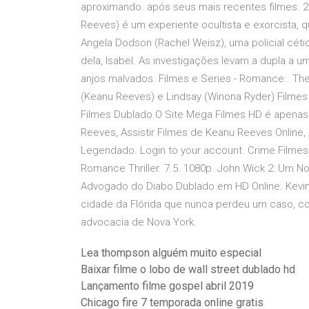
aproximando. após seus mais recentes filmes. 2
Reeves) é um experiente ocultista e exorcista, 
Angela Dodson (Rachel Weisz), uma policial céti
dela, Isabel. As investigações levam a dupla a
anjos malvados. Filmes e Series - Romance . The
(Keanu Reeves) e Lindsay (Winona Ryder) Filmes On
Filmes Dublado O Site Mega Filmes HD é apenas u
Reeves, Assistir Filmes de Keanu Reeves Online,
Legendado. Login to your account. Crime Film
Romance Thriller. 7.5. 1080p. John Wick 2: Um Nov
Advogado do Diabo Dublado em HD Online. Kev
cidade da Flórida que nunca perdeu um caso, con
advocacia de Nova York.
Lea thompson alguém muito especial
Baixar filme o lobo de wall street dublado hd
Lançamento filme gospel abril 2019
Chicago fire 7 temporada online gratis