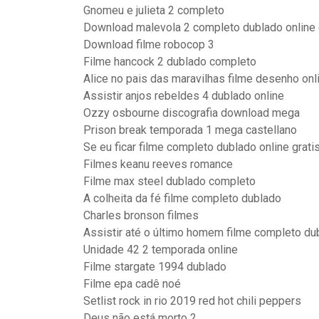
Gnomeu e julieta 2 completo
Download malevola 2 completo dublado online 
Download filme robocop 3
Filme hancock 2 dublado completo
Alice no pais das maravilhas filme desenho onl
Assistir anjos rebeldes 4 dublado online
Ozzy osbourne discografia download mega
Prison break temporada 1 mega castellano
Se eu ficar filme completo dublado online grati
Filmes keanu reeves romance
Filme max steel dublado completo
A colheita da fé filme completo dublado
Charles bronson filmes
Assistir até o último homem filme completo d
Unidade 42 2 temporada online
Filme stargate 1994 dublado
Filme epa cadê noé
Setlist rock in rio 2019 red hot chili peppers
Deus não está morto 2