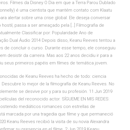
eiros. Filmes da Disney O Dia em que a Terra Parou Dublado
 Connelly) é uma cientista que mantém contato com Klaatu
ara alertar sobre uma crise global. Ele deseja conversar
 hostil, passa a ser ameaçado pela […] Filmografia de
tualmente Classificar por: Popularidade Ano de
ação Dual Áudio 2014 Depois disso, Keanu Reeves tentou a
es de concluir o curso. Durante esse tempo, ele conseguiu
m desistir da carreira. Mas aos 22 anos decidiu ir para a
u seus primeiros papéis em filmes de temática jovem.
 conocidas de Keanu Reeves ha hecho de todo: ciencia
r Descubre lo mejor de la filmografía de Keanu Reeves. No
lemente se desvive por y para su profesión. 11 Jun 2019
s películas del reconocido actor. SÍGUEME EN MIS REDES:
 sostenido mediáticos romances con estrellas de
stá marcada por una tragedia que filme y que permaneció
020 Keanu Reeves recibió la visita de su novia Alexandra
confirmar su presencia en el filme. 2 Jun 2019 Keanu